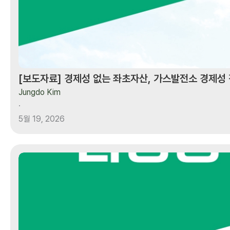
진단
브리프
발표
[보도자료] 경제성 없는 좌초자산, 가스발전소 경제성
Jungdo Kim
·
5월 19, 2026
[브리프]
제주도
300MW
가스발전소
신설
계획의