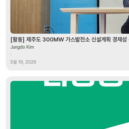
기자회견
[활동] 제주도 300MW 가스발전소 신설계획 경제성
Jungdo Kim
·
5월 19, 2026
[보도자료]
경제성
없는
좌초자산,
가스발전소
경제성