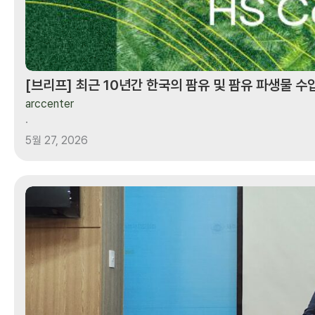
수입
구조
분석:
HS
[브리프] 최근 10년간 한국의 팜유 및 팜유 파생물 수입
Code
arccenter
기반
·
가공
5월 27, 2026
단계별
접근
[활동]
제주도
300MW
가스발전소
신설계획
경제성
분석