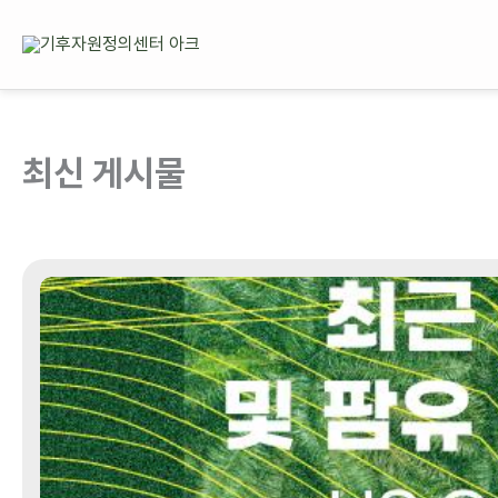
콘텐츠로
건너뛰기
최신 게시물
[브리프]
최근
10년간
한국의
팜유
및
팜유
파생물