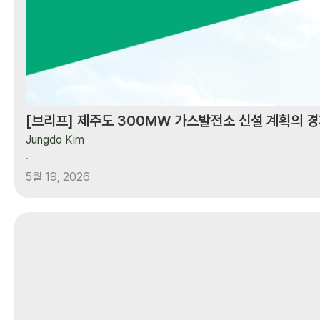
경제적
타당성
진단
[브리프] 제주도 300MW 가스발전소 신설 계획의 
Jungdo Kim
·
5월 19, 2026
[칼럼]
친환경
연금술사와의
작별