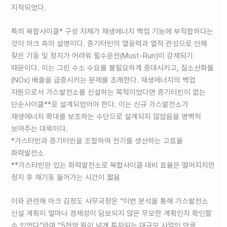
지적되었다.
특히 복합사이클* 구성 자체가 재생에너지 백업 기능에 부적합하다는
것이 아크 측의 설명이다. 증기터빈의 열응력과 열적 관성으로 인해
잦은 기동 및 정지가 어려워 필수운전(Must-Run)이 강제되기
때문이다. 이는 그린 수소 수요를 불필요하게 증대시키고, 질소산화물
(NOx) 배출을 급증시키는 문제를 초래한다. 재생에너지의 백업
자원으로서 가스발전소를 신설하는 목적이었다면 증기터빈이 없는
단순사이클**로 설계되었어야 한다. 이는 신규 가스발전소가
재생에너지 확대를 보조하는 수단으로 설계되지 않았음을 명백히
보여주는 대목이다.
*가스터빈과 증기터빈을 조합하여 전기를 생산하는 고효율
화력발전소
**가스터빈만 있는 화력발전소로 복합사이클 대비 효율은 떨어지지만
정지 후 재기동 들어가는 시간이 짧음
이와 관련해 아크 김정도 사무국장은 “이번 분석을 통해 가스발전소
신설 계획이 얼마나 경제성이 담보되지 않은 무모한 계획인지 확인할
수 있었다”라며 “5천억 원이 넘게 투자되는 대규모 사업인 만큼,