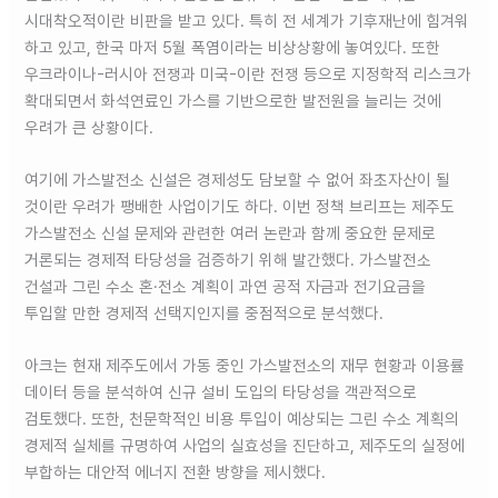
시대착오적이란 비판을 받고 있다. 특히 전 세계가 기후재난에 힘겨워
하고 있고, 한국 마저 5월 폭염이라는 비상상황에 놓여있다. 또한
우크라이나-러시아 전쟁과 미국-이란 전쟁 등으로 지정학적 리스크가
확대되면서 화석연료인 가스를 기반으로한 발전원을 늘리는 것에
우려가 큰 상황이다.
여기에 가스발전소 신설은 경제성도 담보할 수 없어 좌초자산이 될
것이란 우려가 팽배한 사업이기도 하다. 이번 정책 브리프는 제주도
가스발전소 신설 문제와 관련한 여러 논란과 함께 중요한 문제로
거론되는 경제적 타당성을 검증하기 위해 발간했다. 가스발전소
건설과 그린 수소 혼·전소 계획이 과연 공적 자금과 전기요금을
투입할 만한 경제적 선택지인지를 중점적으로 분석했다.
아크는 현재 제주도에서 가동 중인 가스발전소의 재무 현황과 이용률
데이터 등을 분석하여 신규 설비 도입의 타당성을 객관적으로
검토했다. 또한, 천문학적인 비용 투입이 예상되는 그린 수소 계획의
경제적 실체를 규명하여 사업의 실효성을 진단하고, 제주도의 실정에
부합하는 대안적 에너지 전환 방향을 제시했다.