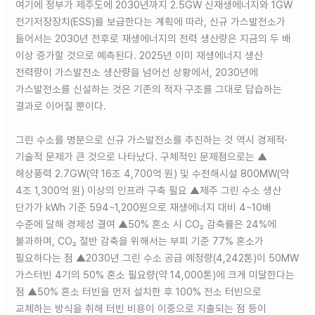
여기에 정부가 제주도에 2030년까지 2.5GW 신재생에너지와 1GW
전기저장장치(ESS)를 보급한다는 계획에 따라, 신규 가스발전소가
들어서는 2030년 전후로 재생에너지의 전력 생산량은 지금의 두 배
이상 증가할 것으로 예측된다. 2025년 이미 재생에너지 생산
전력량이 가스발전소 생산량을 넘어선 상황에서, 2030년에
가스발전소를 신설하는 것은 기존의 적자 구조를 그대로 답습하는
결과로 이어질 뿐이다.
그린 수소를 명분으로 신규 가스발전소를 추진하는 것 역시 경제적·
기술적 문제가 큰 것으로 나타났다. 구체적인 문제점으로는 ▲
해상풍력 2.7GW(약 16조 4,700억 원) 및 수전해시설 800MW(약
4조 1,300억 원) 이상의 인프라 구축 필요 ▲제주 그린 수소 생산
단가가 kWh 기준 594~1,200원으로 재생에너지 대비 4~10배
수준에 달해 경제성 결여 ▲50% 혼소 시 CO₂ 감축률은 24%에
불과하며, CO₂ 절반 감축을 위해서는 부피 기준 77% 혼소가
필요하다는 점 ▲2030년 그린 수소 공급 예정량(4,242톤)이 50MW
가스터빈 4기의 50% 혼소 필요량(약 14,000톤)에 크게 미달한다는
점 ▲50% 혼소 터빈을 먼저 설치한 후 100% 전소 터빈으로
교체하는 방식을 취해 터빈 비용이 이중으로 지출되는 점 등이