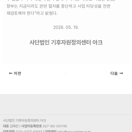
정부는 지금이라도 관련 절차를 중단하고 사업 타당성을 전면
재검토해야 한다”라고 밝혔다.
2026. 05. 19.
사단법인 기후자원정의센터 아크
이전
다음
사단법인 기후자원정의센터 아크
대표
김혜린 |
사업자등록번호
327-82-00745
대표전화
070-4137-6933 |
대표메일
info@arccenter.or.kr