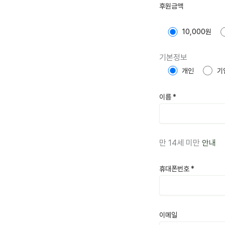
후원금액
10,000원
기본정보
개인
기
이름
*
만 14세 미만
안내
휴대폰번호
*
이메일